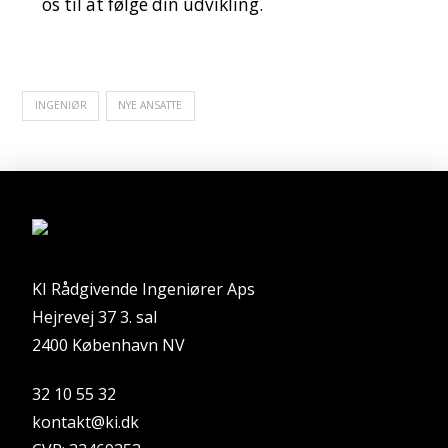
os til at følge din udvikling.
INGENIØR
NYE ANSATTE
KI Rådgivende Ingeniører Aps
Hejrevej 37 3. sal
2400 København NV
32 10 55 32
kontakt@ki.dk