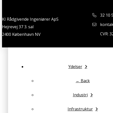
32 10 
KI Rådgivende Ingeniører ApS
kontak
Hejrevej 37 3. sal
CVR: 3
2400 København NV
Ydelser
← Back
Industri
Infrastruktur