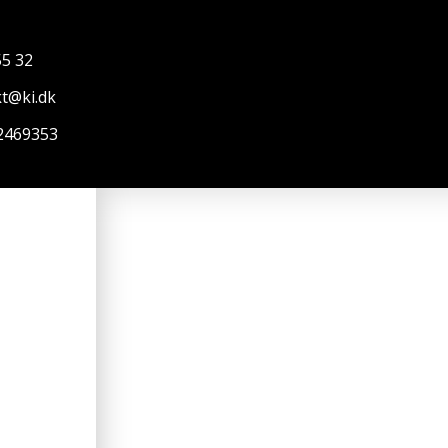
55 32
t@ki.dk
2469353