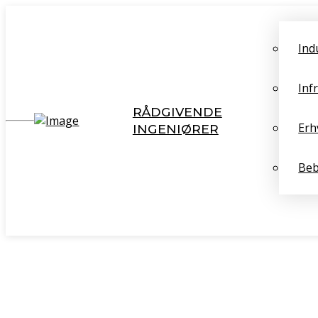
Ind
Inf
RÅDGIVENDE
Erh
INGENIØRER
Beb