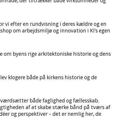
e område, der tiltrækker både virksomheder og
 vi efter en rundvisning i deres kældre og en
kshop om arbejdsmiljø og innovation i KI’s egen
e om byens rige arkitektoniske historie og dens
blev klogere både på kirkens historie og de
r værdsætter både faglighed og fællesskab.
gtigheden af at skabe stærke bånd på tværs af
éer og perspektiver – det er nemlig her, de