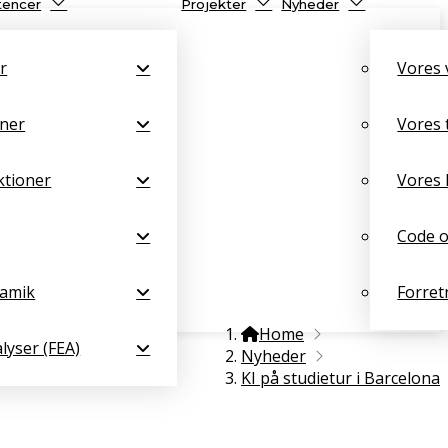
encer
Projekter
Nyheder
r
Vores
ner
Vores
ktioner
Vores 
Code o
namik
Forret
Home
lyser (FEA)
Nyheder
KI på studietur i Barcelona