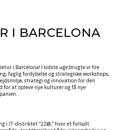
UR I BARCELONA
tur i Barcelona! I sidste uge brugte vi fire
ng, faglig fordybelse og strategiske workshops,
jdsmiljø, strategi og innovation for den
 for at opleve nye kulturer og få nye
Spanien.
 i IT-distriktet “22@,” hvor et forladt