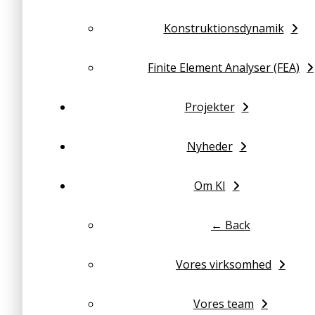
Konstruktionsdynamik
Finite Element Analyser (FEA)
Projekter
Nyheder
Om KI
← Back
Vores virksomhed
Vores team