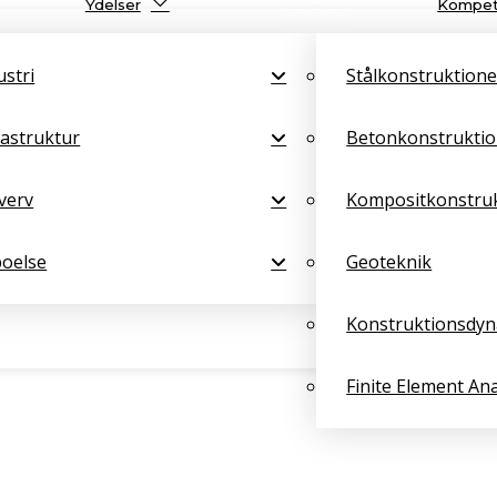
Ydelser
Kompet
ustri
Stålkonstruktione
rastruktur
Betonkonstruktio
verv
Kompositkonstru
oelse
Geoteknik
Konstruktionsdy
Finite Element Ana