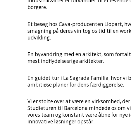
industrikvarter er forvandlet til et levend
borgere.
Et besøg hos Cava-producenten Llopart, hvor
smagning på deres vin tog os tid til en wor
udvikling.
En byvandring med en arkitekt, som fortalt
mest indflydelsesrige arkitekter.
En guidet tur i La Sagrada Familia, hvor vi 
ambitiøse planer for dens færdiggørelse.
Vi er stolte over at være en virksomhed, de
Studieturen til Barcelona mindede os om vi
vores team og konstant være åbne for nye id
innovative løsninger opstår.