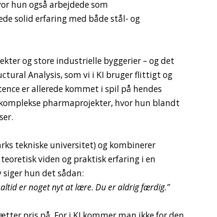
hvor hun også arbejdede som
de solid erfaring med både stål- og
ter og store industrielle byggerier – og det
tural Analysis, som vi i KI bruger flittigt og
tence er allerede kommet i spil på hendes
il komplekse pharmaprojekter, hvor hun blandt
ser.
ks tekniske universitet) og kombinerer
eoretisk viden og praktisk erfaring i en
v siger hun det sådan:
altid er noget nyt at lære. Du er aldrig færdig.”
ætter pris på. For i KI kommer man ikke for den