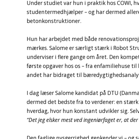
Under studiet var hun i praktik hos COWI, 
studentermedhjælper – og har dermed allere
betonkonstruktioner.
Hun har arbejdet med både renovationsprojek
mærkes. Salome er særligt stærk i Robot Struc
underviser i flere gange om året. Den kompe
første opgaver hos os – fra enfamiliehuse t
andet har bidraget til bæredygtighedsanaly
I dag læser Salome kandidat på DTU (Danmar
dermed det bedste fra to verdener: en stærk t
hverdag, hvor hun konstant udvikler sig. Sel
“Det jeg elsker mest ved ingeniørfaget er, at der 
Den faglige nysgerrighed genkender vi – og s