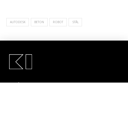
AUTODESK
BETON
ROBOT
STÅL
KI Rådgivende Ingeniører Aps
Hejrevej 37 3. sal
2400 København NV
32 10 55 32
kontakt@ki.dk