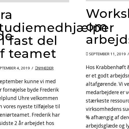
Works
ra
om
tudiemedhjælper
de
arbejd
il fast del
f teamet
SEPTEMBER 11, 2019
Hos Krabbenhøft &
PTEMBER 4, 2019
NYHEDER
er et godt arbejds
september kunne vi med
altafgørende. Vi ve
r fornøjelse byde Frederik
medarbejdere er v
elplund Uhre velkommen
stærkeste ressourc
 vores nyeste tilføjelse til
virksomhedens suc
eniørteamet. Frederik har
% afhængig af der
sidste 2 år arbejdet hos
arbejdsglæde og ly