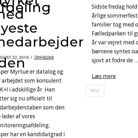
tyrket
fdeling
Sidste fredag holdt
med
årlige sommerfest,
yeste
familier tog med o
Fælledparken til gri
medarbejder
år var vejret med o
børnene syntes is
nden
GUST 22, 2019
NYHEDER
sjovt at fodre de 
per Myrtue er datalog og
Læs mere
 arbejdet som konsulent
 K+I i adskillige år. Han
FEST
tter sig nu officielt til
darbejderstaben som den
 leder af vores
itoreringsafdeling.
per har en kandidatgrad i