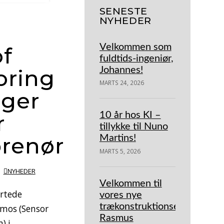
SENESTE
NYHEDER
Velkommen som
f
fuldtids-ingeniør,
Johannes!
oring
MARTS 24, 2026
ger
10 år hos KI –
r
tillykke til Nuno
prenørskab
Martins!
MARTS 5, 2026
NYHEDER
Velkommen til
rtede
vores nye
trækonstruktionsekspert
mos (Sensor
Rasmus
) i