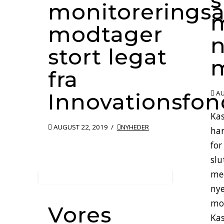
s
monitoreringsa
modtager
n
stort legat
fra
Innovationsfo
AU
Kas
AUGUST 22, 2019
NYHEDER
har
for
slu
me
nye
mon
Vores
Kas