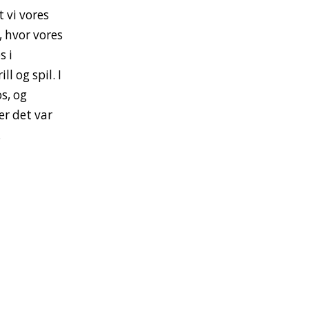
 vi vores
 hvor vores
s i
ll og spil. I
s, og
ær det var
…