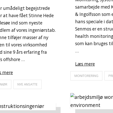
samarbejde med 
er umådeligt begejstrede
& Ingolfsson som e
r at have fået Stinne Hede
hans speciale i dat
lesøe ind som nyeste
Senmos er en stru
lem af vores ingeniørstab.
health monitoring
nne tilføjer masser af ny
som kan bruges til
en til vores virksomhed
…
 sine 9 års erfaring fra
’s offshore …
Læs mere
s mere
MONITORERING
PR
NIØR
NYE ANSATTE