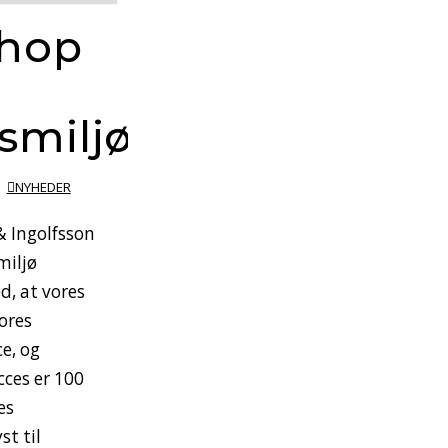
hop
smiljø
NYHEDER
 Ingolfsson
miljø
d, at vores
ores
e, og
ces er 100
es
st til