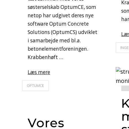
Kra
søsterselskab OptumCE, som
so
netop har udgivet deres nye
han
software Optum Concrete
Solutions (OptumCS) udviklet
Læ
i samarbejde med bl.a.
INGE
betonelementforeningen.
Krabbenhøft …
Læs mere
OPTUMCE
K
m
Vores