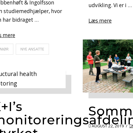
bbenhøft & Ingolfsson
udvikling. Vi er i …
m studiemedhjælper, hvor
 har bidraget …
Læs mere
s mere
NIØR
NYE ANSATTE
+I’s
Somme
onitoreringsafdeli
AUGUST 22, 2019