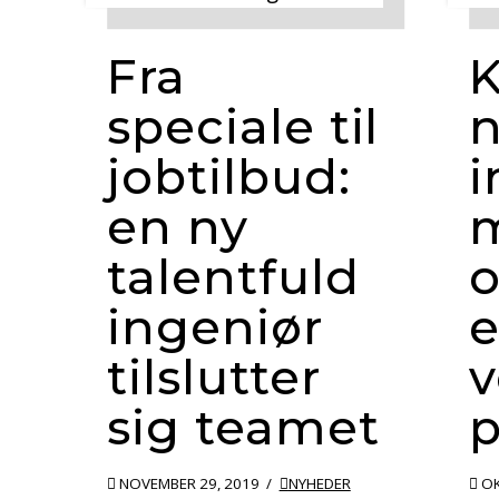
Fra
K
speciale til
jobtilbud:
i
en ny
m
talentfuld
o
ingeniør
e
tilslutter
sig teamet
p
NOVEMBER 29, 2019
NYHEDER
OK