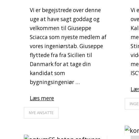
Vi er begejstrede over denne
Vi 
uge at have sagt goddag og
ove
velkommen til Giuseppe
Kal
Sciacca som nyeste medlem af
med
vores ingeniørstab. Giuseppe
Sti
flyttede fra fra Sicilien til
vid
Danmark for at tage din
med
kandidat som
ISC
bygningsingeniør …
Læ
Læs mere
INGE
NYE ANSATTE