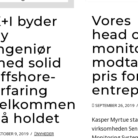
Vores
+I byder
head o
ny
monit
ngeniør
modta
ed solid
pris fo
ffshore-
entre
rfaring
velkommen
SEPTEMBER 26, 2019
å holdet
Kasper Myrtue sta
virksomheden Sen
TOBER 9, 2019
NYHEDER
Monitoring System