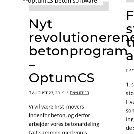
F
Nyt
s
revolutioneren
t
betonprogram
a
–
SE
OptumCS
1. 
sto
AUGUST 23, 2019
NYHEDER
Hv
Vi vil være first-movers
som
indenfor beton, og derfor
ing
arbejder vores betonafdeling
de 
tæt sammen med vores