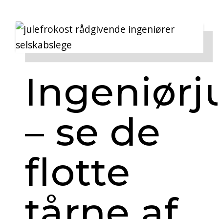
Ingeniørj
– se de
flotte
tårne af