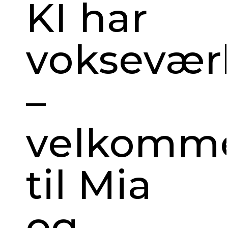
KI har
voksevær
–
velkomm
til Mia
og