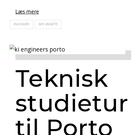
Læs mere
INGENIØR
NYE ANSATTE
Teknisk
studietur
til Porto