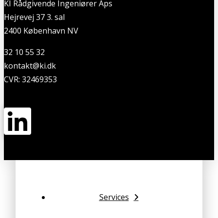
KI Rådgivende Ingeniører Aps
Hejrevej 37 3. sal
2400 København NV
32 10 55 32
kontakt@ki.dk
CVR: 32469353
Services