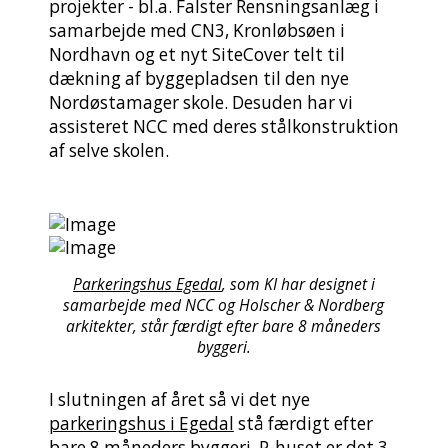
projekter - bl.a. Falster Rensningsanlæg i
samarbejde med CN3, Kronløbsøen i
Nordhavn og et nyt SiteCover telt til
dækning af byggepladsen til den nye
Nordøstamager skole. Desuden har vi
assisteret NCC med deres stålkonstruktion
af selve skolen.
Parkeringshus Egedal
, som KI har designet i
samarbejde med NCC og Holscher & Nordberg
arkitekter, står færdigt efter bare 8 måneders
byggeri.
I slutningen af året så vi det nye
parkeringshus i Egedal
stå færdigt efter
bare 8 måneders byggeri. P-huset er det 3.