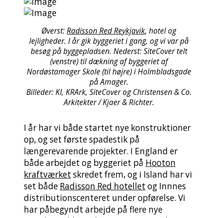
Øverst:
Radisson Red Reykjavik
, hotel og
lejligheder. I år gik byggeriet i gang, og vi var på
besøg på byggepladsen. Nederst: SiteCover telt
(venstre) til dækning af byggeriet af
Nordøstamager Skole (til højre) i Holmbladsgade
på Amager.
Billeder: KI, KRArk, SiteCover og Christensen & Co.
Arkitekter / Kjaer & Richter.
I år har vi både startet nye konstruktioner
op, og set første spadestik på
længerevarende projekter. I England er
både arbejdet og byggeriet på
Hooton
kraftværket
skredet frem, og i Island har vi
set både
Radisson Red hotellet
og Innnes
distributionscenteret under opførelse. Vi
har påbegyndt arbejde på flere nye