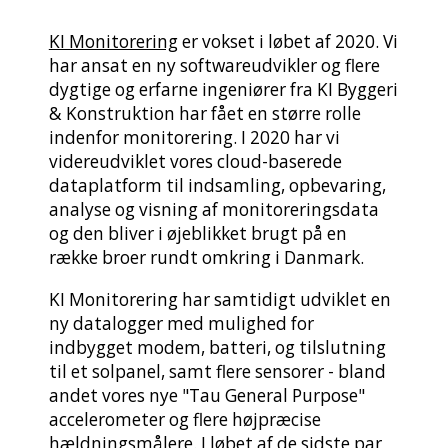
KI Monitorering
er vokset i løbet af 2020. Vi
har ansat en ny softwareudvikler og flere
dygtige og erfarne ingeniører fra KI Byggeri
& Konstruktion har fået en større rolle
indenfor monitorering. I 2020 har vi
videreudviklet vores cloud-baserede
dataplatform til indsamling, opbevaring,
analyse og visning af monitoreringsdata
og den bliver i øjeblikket brugt på en
række broer rundt omkring i Danmark.
KI Monitorering har samtidigt udviklet en
ny datalogger med mulighed for
indbygget modem, batteri, og tilslutning
til et solpanel, samt flere sensorer - bland
andet vores nye "Tau General Purpose"
accelerometer og flere højpræcise
hældningsmålere. I løbet af de sidste par